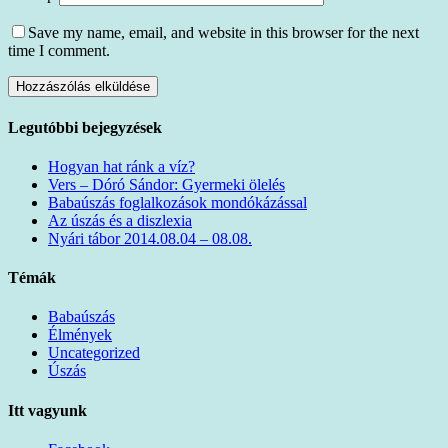
Save my name, email, and website in this browser for the next
time I comment.
Legutóbbi bejegyzések
Hogyan hat ránk a víz?
Vers – Dóró Sándor: Gyermeki ölelés
Babaúszás foglalkozások mondókázással
Az úszás és a diszlexia
Nyári tábor 2014.08.04 – 08.08.
Témák
Babaúszás
Élmények
Uncategorized
Úszás
Itt vagyunk