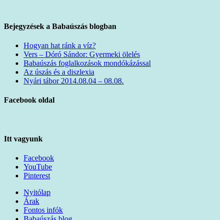
Bejegyzések a Babaúszás blogban
Hogyan hat ránk a víz?
Vers – Dóró Sándor: Gyermeki ölelés
Babaúszás foglalkozások mondókázással
Az úszás és a diszlexia
Nyári tábor 2014.08.04 – 08.08.
Facebook oldal
Itt vagyunk
Facebook
YouTube
Pinterest
Nyitólap
Árak
Fontos infók
Babaúszás blog