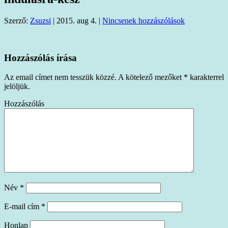
Szerző:
Zsuzsi
|
2015. aug 4.
|
Nincsenek hozzászólások
Hozzászólás írása
Az email címet nem tesszük közzé.
A kötelező mezőket
*
karakterrel
jelöljük.
Hozzászólás
Név
*
E-mail cím
*
Honlap