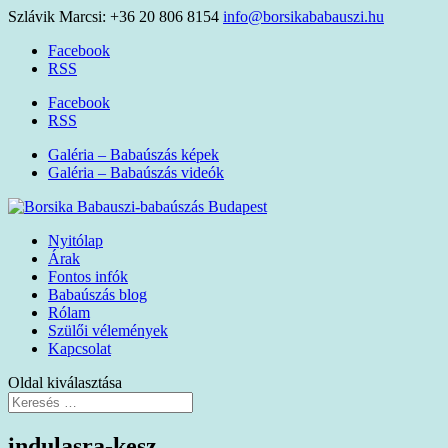
Szlávik Marcsi: +36 20 806 8154
info@borsikababauszi.hu
Facebook
RSS
Facebook
RSS
Galéria – Babaúszás képek
Galéria – Babaúszás videók
Nyitólap
Árak
Fontos infók
Babaúszás blog
Rólam
Szülői vélemények
Kapcsolat
Oldal kiválasztása
indulasra-kesz